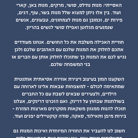
האסייתי: מנות נודלס, סושי, מרקים, מנות באן, קארי
ועוד. בין אלו ניתן למצוא שלל מנות בשר, עוף, דגים,
פירות ים, וכמובן גם מנות לצמחונים, טבעונים, אנשים
שנמנעים מגלוטן ואפילו סושי לנשים בהריון.
חוויית האכילה משלבת את כל החושים. אנחנו מעודדים
אתכם לחלוק את המנות שלכם עם האהובים שלכם ולכן
נגיש לכם את המנות כך שתוכלו לחלוק אותן עם חברים או
בני המשפחה שלכם.
השקענו המון בעיצוב ויצירת אווירה אסיאתית אותנטית
שמתאימה לכולם - למשפחות שבאות אלינו לארוחה עם
הילדים, ולצעירים שבאים לשבת עם כל החברים
בשולחנות שבחוץ על דרינק. ואם הזכרנו דרינקים, אצלנו
תוכלו להנות ממגוון משקאות מסקרנים מארצות המזרח -
בירות מיפן ותאילנד, סאקה, סודה קוקטיילים יפנים ועוד.
חשוב לנו להעביר את החוויה המיוחדת ואיכות המנות גם