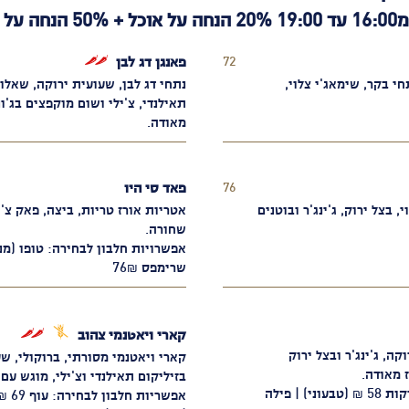
72
פאנגן דג לבן
פיקנטי
shkalim
חי בקר, שימאג'י צלוי,
נתחי דג לבן, שעועית ירוקה, שאלוט,
תאילנדי, צ'ילי ושום מוקפצים בג'ו
מאודה.
76
פאד סי היו
shkalim
 בצל ירוק, ג'ינג'ר ובוטנים
אטריות אורז טריות, ביצה, פאק צ'וי
שחורה.
שרימפס 76₪
ללא
פיקנטי
קארי ויאטנמי צהוב
גלוטן
קה, ג'ינג'ר ובצל ירוק
קארי ויאטנמי מסורתי, ברוקולי, שע
 מאודה.
בזיליקום תאילנדי וצ'ילי, מוגש עם 
אפשרויות חלבון לבחירה: עוף 69 ₪ | ירקות 58 ₪ (טבעוני) | פילה