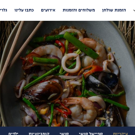
הזמנת שולחן
משלוחים והזמנות
אירועים
כתבו עלינו
גלרי
עיקריות
ספיישל סושי
סושי
קומבינציות
ילדים