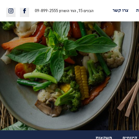
ה
צרו קשר
לעמוד
דלי
הבנים 15, הוד השרון
09-899-2555
הפייסבוק
אסייתי
של
באינסטגרם
דלי
אסייתי
קינוחים
משקאות