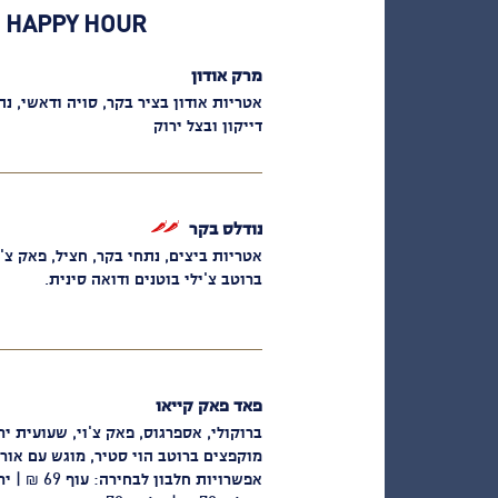
HAPPY HOUR מ16:00 עד 19:00 20% הנחה על אוכל + 50% הנחה על אלכוהול בכוסות
מרק אודון
אטריות אודון בציר בקר, סויה ודאשי, נת
דייקון ובצל ירוק
נודלס בקר
פיקנטי
אטריות ביצים, נתחי בקר, חציל, פאק צ'וי,
ברוטב צ'ילי בוטנים ודואה סינית.
פאד פאק קייאו
ברוקולי, אספרגוס, פאק צ'וי, שעועית ירו
מוקפצים ברוטב הוי סטיר, מוגש עם אורז