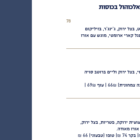
78
shkalim
 בצל ירוק, ג'ינג'ר, בזיליקום
נגל קארי ארומטי, מוגש עם אורז
, בצל ירוק וליים ברוטב סויה
אפשרויות חלבון לבחירה: טופו (מנה צמחונית) 66₪ | עוף 69₪ |
ועית ירוקה, פטריות, בצל ירוק,
אורז מאודה.
אפשריות חלבון לבחירה: עוף 69 ₪| בקר 74 ₪| טופו (טבעוני) 66 ₪