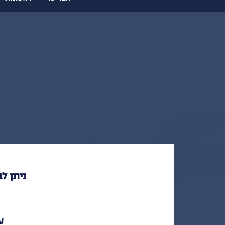
ניתן ל
עסק