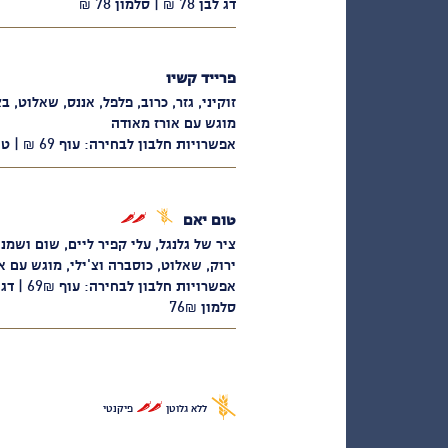
דג לבן 78 ₪ | סלמון 78 ₪
פרייד קשיו
זוקיני, גזר, כרוב, פלפל, אננס, שאלוט, בצ
מוגש עם אורז מאודה
אפשרויות חלבון לבחירה: עוף 69 ₪ | טופו (מנה טבעונית) 66 ₪
ללא
פיקנטי
טום יאם
גלוטן
ציר של גלנגל, עלי קפיר ליים, שום ושמנ
ירוק, שאלוט, כוסברה וצ'ילי, מוגש עם א
סלמון 76₪
ללא גלוטן
פיקנטי