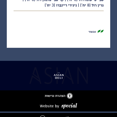
ספייסי טונה רול (8 יח') | קריספי סלמון רול (8 יח') |
גרין רול (8 יח') | ניגירי ריינברו (3 יח')
טבעוני
הצהרת נגישות